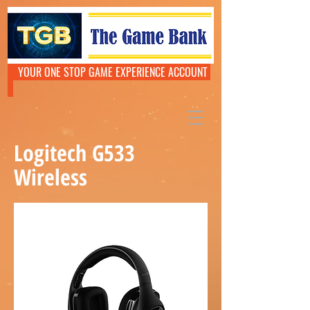
YOUR ONE STOP GAME EXPERIENCE ACCOUNT
Logitech G533
Wireless