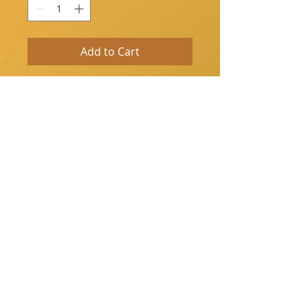
Add to Cart
NEED TO PREORDER for this figure
仕様：ABS&PVC 製塗装済み完成品・1/8
スケール・専用台座付属
全高：頭頂部まで約245mm、バルーンま
で約265mm
原型制作：おあげ
彩色：杉健司
制作協力：井口慎也
企画制作：グッドスマイルカンパニー