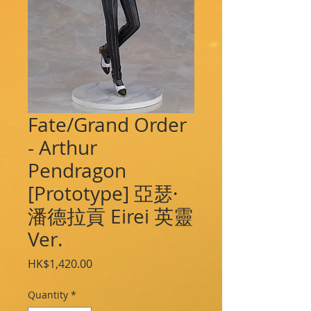
Fate/Grand Order
- Arthur
Pendragon
[Prototype] 亞瑟·
潘德拉貢 Eirei 英靈
Ver.
Price
HK$1,420.00
Quantity
*