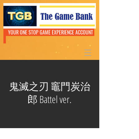
YOUR ONE STOP GAME EXPERIENCE ACCOUNT
鬼滅之刃 竈門炭治
郎 Battel ver.