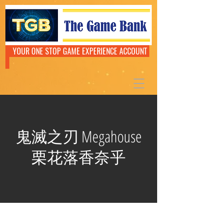
YOUR ONE STOP GAME EXPERIENCE ACCOUNT
鬼滅之刃 Megahouse
栗花落香奈乎